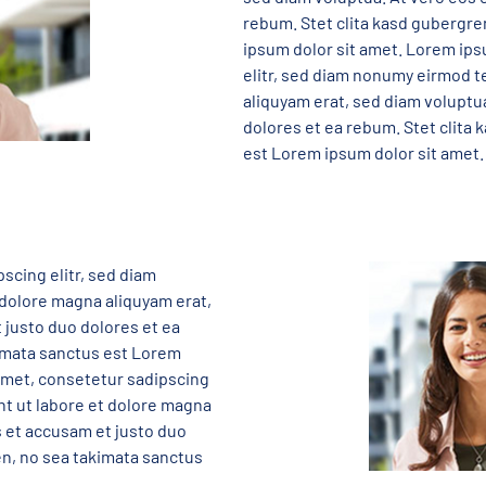
rebum. Stet clita kasd gubergre
ipsum dolor sit amet. Lorem ips
elitr, sed diam nonumy eirmod t
aliquyam erat, sed diam voluptu
dolores et ea rebum. Stet clita
est Lorem ipsum dolor sit amet.
scing elitr, sed diam
dolore magna aliquyam erat,
 justo duo dolores et ea
kimata sanctus est Lorem
 amet, consetetur sadipscing
nt ut labore et dolore magna
s et accusam et justo duo
en, no sea takimata sanctus