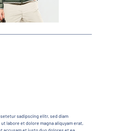
setetur sadipscing elitr, sed diam
ut labore et dolore magna aliquyam erat,
et accusam et justo duo dolores et ea