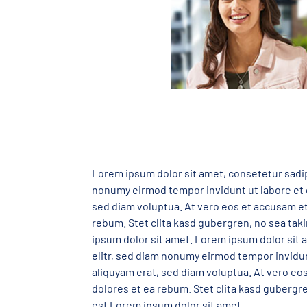
Lorem ipsum dolor sit amet, consetetur sadip
nonumy eirmod tempor invidunt ut labore et 
sed diam voluptua. At vero eos et accusam et
rebum. Stet clita kasd gubergren, no sea ta
ipsum dolor sit amet. Lorem ipsum dolor sit
elitr, sed diam nonumy eirmod tempor invidu
aliquyam erat, sed diam voluptua. At vero eo
dolores et ea rebum. Stet clita kasd gubergr
est Lorem ipsum dolor sit amet.