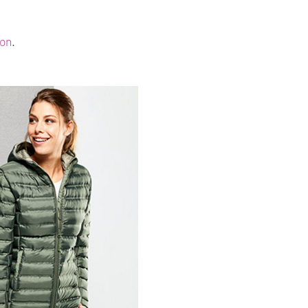
ion
.