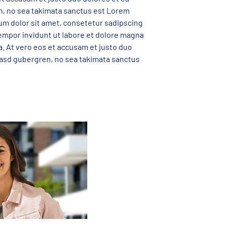
n, no sea takimata sanctus est Lorem
um dolor sit amet, consetetur sadipscing
empor invidunt ut labore et dolore magna
a. At vero eos et accusam et justo duo
 kasd gubergren, no sea takimata sanctus